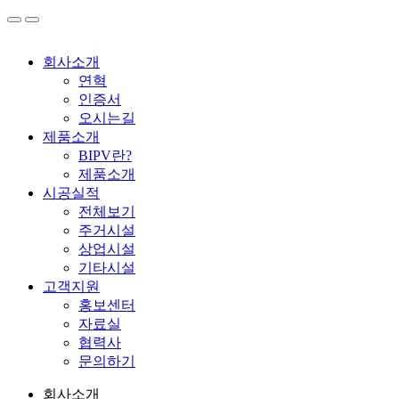
회사소개
연혁
인증서
오시는길
제품소개
BIPV란?
제품소개
시공실적
전체보기
주거시설
상업시설
기타시설
고객지원
홍보센터
자료실
협력사
문의하기
회사소개